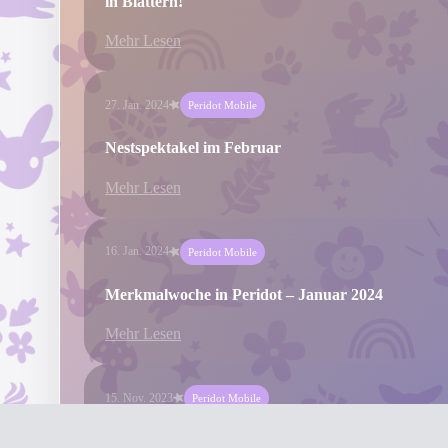
in Blättern!
Mehr Lesen
27. Jan. 2024
Peridot Mobile
Nestspektakel im Februar
Mehr Lesen
16. Jan. 2024
Peridot Mobile
Merkmalwoche in Peridot – Januar 2024
Mehr Lesen
15. Nov. 2023
Peridot Mobile
Mehr Spaß mit Peridot dank generativer KI