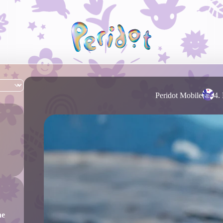
Peridot Mobile
4.
he