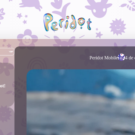
Peridot Mobile
4 de
ot!