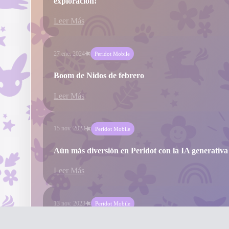
exploración!
Leer Más
27 ene. 2024
Peridot Mobile
Boom de Nidos de febrero
Leer Más
15 nov. 2023
Peridot Mobile
Aún más diversión en Peridot con la IA generativa
Leer Más
13 nov. 2023
Peridot Mobile
Semana de los Arquetipos de noviembre de 2023 e